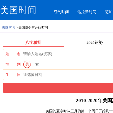
美国时间
纽约时间
达拉斯时间
芝加
美国时间
> 美国夏令时开始时间
八字精批
2026运势
姓 名
性 别
男
女
生 日
2010-2020
美国的夏令时从三月的第二个周日开始到十